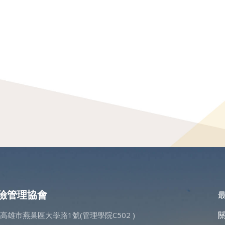
險管理協會
5高雄市燕巢區大學路1號(管理學院C502 )