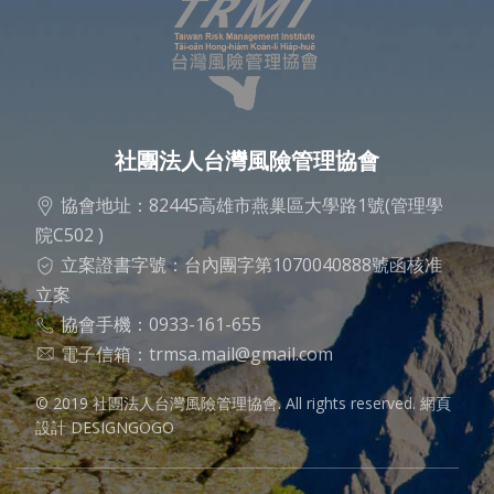
社團法人台灣風險管理協會
協會地址：82445高雄市燕巢區大學路1號(管理學
院C502 )
立案證書字號：台內團字第1070040888號函核准
立案
協會手機：0933-161-655
電子信箱：
trmsa.mail@gmail.com
© 2019 社團法人台灣風險管理協會. All rights reserved.
網頁
設計 DESIGNGOGO