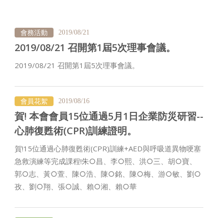
會務活動
2019/08/21
2019/08/21 召開第1屆5次理事會議。
2019/08/21 召開第1屆5次理事會議。
會員花絮
2019/08/16
賀! 本會會員15位通過5月1日企業防災研習--
心肺復甦術(CPR)訓練證明。
賀!15位通過心肺復甦術(CPR)訓練+AED與呼吸道異物哽塞
急救演練等完成課程!朱○昌、李○熙、洪○三、胡○寶、
郭○志、黃○萱、陳○浩、陳○銘、陳○梅、游○敏、劉○
孜、劉○翔、張○誠、賴○湘、賴○華