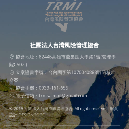
社團法人台灣風險管理協會
協會地址：82445高雄市燕巢區大學路1號(管理學
院C502 )
立案證書字號：台內團字第1070040888號函核准
立案
協會手機：0933-161-655
電子信箱：
trmsa.mail@gmail.com
© 2019 社團法人台灣風險管理協會. All rights reserved.
網頁
設計 DESIGNGOGO