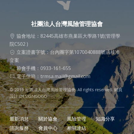
社團法人台灣風險管理協會
協會地址：82445高雄市燕巢區大學路1號(管理學
院C502 )
立案證書字號：台內團字第1070040888號函核准
立案
協會手機：0933-161-655
電子信箱：
trmsa.mail@gmail.com
© 2019 社團法人台灣風險管理協會. All rights reserved.
網頁
設計 DESIGNGOGO
最新消息
關於協會
風險管理
知識分享
諮詢服務
會員中心
相關連結