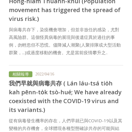
Hong-hiám Thuànn-khui (Population
movement has triggered the spread of
virus risk.)
與病毒共存下，染疫機會增加，但並非放任的感染，尤對
高風險群。這個怪異病毒的展現與後遺症異於過往的事
例，勿輕忽但不恐慌。儘降減人潮聚(人聚排隊或大型活動
群聚，...)或過度移動的機會。尤是當前疫情攀升之..
相關報導
2022/04/16
我們早就與病毒共存 ( Lán láu-tsá tio̍h
kah pēnn-to̍k tsò-hué; We have already
coexisted with the COVID-19 virus and
its variants.)
從有病毒發生機率的存在，人們早就已與COVID-19以及其
變種的共存機會，全球體現各種型態確診共存的可能與結