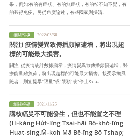
果，例如:有的有症狀、有的無症狀，有的卻不知不覺，有
的甚得免疫。另從角度論述，有些國家則採清..
相關報導
2022/03/30
關注! 疫情變異致傳播頻幅遽增，將出現超
標的可能最大損害。
關注! 從疫情統計數據顯示，疫情變異致傳播頻幅遽增，醫
療能量難負荷，將出現超標的可能最大損害。接受承擔風
險者，則宜提早"限量"或"限額"或"停止&qu..
相關報導
2021/11/26
講核輻災不可能發生，但也不能置之不理
(Lí-káng Hu̍t-lîng Tsai-hāi Bô-khó-lîng
Huat-sing,M̄-koh Mā Bē-īng Bô Tshap;